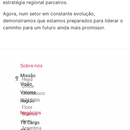
estratégia regional parceiros.
Agora, num setor em constante evolução,
demonstramos que estamos preparados para liderar o
caminho para um futuro ainda mais promissor.
Sobre nós
Missão
Head
Visão
Office
Valores
Chacabuco
271 13th
Região
Floor
Negócios
Buenos
Aires
TB Cargo
Argentina